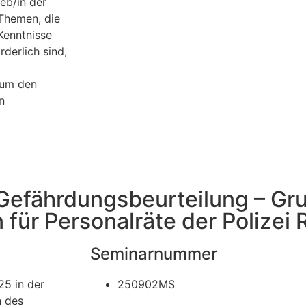
eb/in der
 Themen, die
Kenntnisse
rderlich sind,
 um den
n
 Gefährdungsbeurteilung – G
für Personalräte der Polizei 
Seminarnummer
5 in der
250902MS
n des