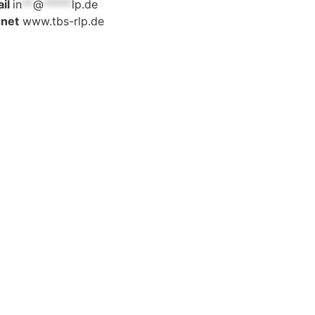
il
in
**
@
*****
lp.de
rnet
www.tbs-rlp.de