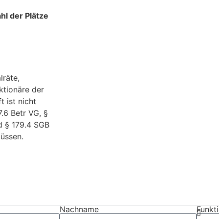
l der Plätze
lräte,
ktionäre der
 ist nicht
.6 Betr VG, §
d § 179.4 SGB
üssen.
Nachname
Funkt