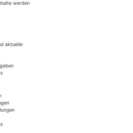
nhalte werden
d aktuelle
fgaben
ts
n
ngen
dungen
ts