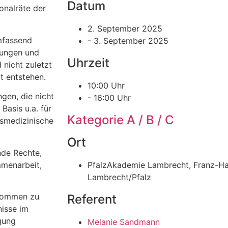
Datum
onalräte der
2. September 2025
mfassend
- 3. September 2025
kungen und
Uhrzeit
 nicht zuletzt
t entstehen.
10:00 Uhr
gen, die nicht
- 16:00 Uhr
Basis u.a. für
Kategorie A / B / C
smedizinische
Ort
nde Rechte,
mmenarbeit,
PfalzAkademie Lambrecht, Franz-H
Lambrecht/Pfalz
hkommen zu
Referent
nisse im
gung
Melanie Sandmann