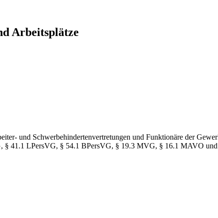
nd Arbeitsplätze
rbeiter- und Schwerbehindertenvertretungen und Funktionäre der Gewerks
tr VG, § 41.1 LPersVG, § 54.1 BPersVG, § 19.3 MVG, § 16.1 MAVO u