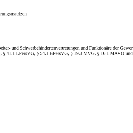
erungsmatrizen
rbeiter- und Schwerbehindertenvertretungen und Funktionäre der Gewerks
tr VG, § 41.1 LPersVG, § 54.1 BPersVG, § 19.3 MVG, § 16.1 MAVO u