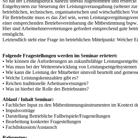
So hat der Leistungsdruck nahezu überall zugenommen und erstreckt si
Entgeltsystem zur Steuerung der Leistungsverausgabung (seltener zur 
betrieblichen, technischen, organisatorischen und wirtschaftlichen Vo
Für Betriebsräte muss es das Ziel sein, wenn Leistungsvergütungsv
einer entsprechenden Betriebsvereinbarung die Mitbestimmung bspw. ü
Hier sind Arbeitnehmervertretungen gefordert entsprechend gute betri
ermöglicht.
Letztendlich steht eine Frage im betrieblichen Mittelpunkt: Welcher 
Folgende Fragestellungen werden im Seminar erörtert:
• Wie können die Anforderungen an zukunftsfähige Leistungsentgelt
• Was muss bei der Weiterentwicklung von Leistungsentgeltsystemen
• Wie kann die Leistung der Mitarbeiter sinnvoll beurteilt und gemes
• Welche Leistungskennzahlen gibt es?
• Reichen traditionelle Arbeitsanweisungen?
• Was ist hierbei die Rolle des Betriebsrates?
Ablauf / Inhalt Seminar:
• Fachlicher Input zu den Mitbestimmungsinstrumenten im Kontext d
• Impulsvorträge
• Darstellung Betriebliche Fallbeispiele/Fragestellungen
• Bearbeitung konkreter Fragestellungen
• Fachdiskussion/Austausch
Referenten: