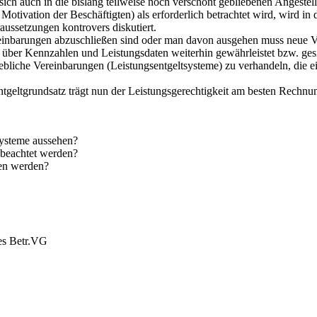
ch auch in die bislang teilweise noch verschont gebliebenen Angestell
Motivation der Beschäftigten) als erforderlich betrachtet wird, wird i
raussetzungen kontrovers diskutiert.
ereinbarungen abzuschließen sind oder man davon ausgehen muss neue 
ber Kennzahlen und Leistungsdaten weiterhin gewährleistet bzw. gesic
ebliche Vereinbarungen (Leistungsentgeltsysteme) zu verhandeln, die e
Entgeltgrundsatz trägt nun der Leistungsgerechtigkeit am besten Rechnu
systeme aussehen?
 beachtet werden?
sen werden?
es Betr.VG