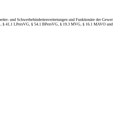
rbeiter- und Schwerbehindertenvertretungen und Funktionäre der Gewerks
tr VG, § 41.1 LPersVG, § 54.1 BPersVG, § 19.3 MVG, § 16.1 MAVO u