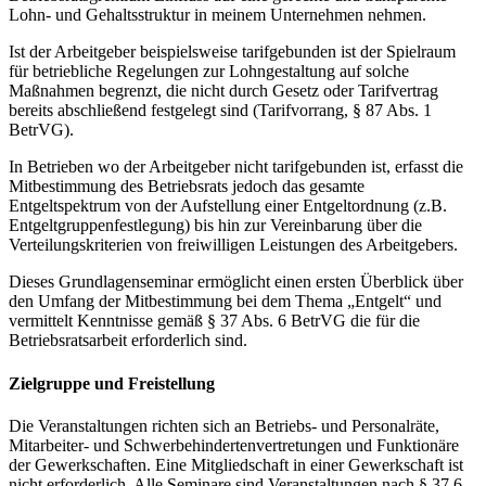
Lohn- und Gehaltsstruktur in meinem Unternehmen nehmen.
Ist der Arbeitgeber beispielsweise tarifgebunden ist der Spielraum
für betriebliche Regelungen zur Lohngestaltung auf solche
Maßnahmen begrenzt, die nicht durch Gesetz oder Tarifvertrag
bereits abschließend festgelegt sind (Tarifvorrang, § 87 Abs. 1
BetrVG).
In Betrieben wo der Arbeitgeber nicht tarifgebunden ist, erfasst die
Mitbestimmung des Betriebsrats jedoch das gesamte
Entgeltspektrum von der Aufstellung einer Entgeltordnung (z.B.
Entgeltgruppenfestlegung) bis hin zur Vereinbarung über die
Verteilungskriterien von freiwilligen Leistungen des Arbeitgebers.
Dieses Grundlagenseminar ermöglicht einen ersten Überblick über
den Umfang der Mitbestimmung bei dem Thema „Entgelt“ und
vermittelt Kenntnisse gemäß § 37 Abs. 6 BetrVG die für die
Betriebsratsarbeit erforderlich sind.
Zielgruppe und Freistellung
Die Veranstaltungen richten sich an Betriebs- und Personalräte,
Mitarbeiter- und Schwerbehindertenvertretungen und Funktionäre
der Gewerkschaften. Eine Mitgliedschaft in einer Gewerkschaft ist
nicht erforderlich. Alle Seminare sind Veranstaltungen nach § 37.6