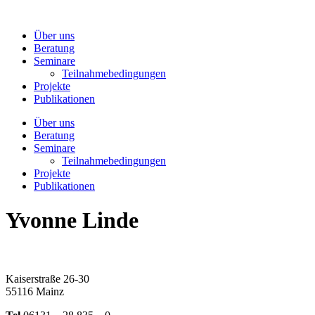
Zum
Inhalt
Über uns
wechseln
Beratung
Seminare
Teilnahmebedingungen
Projekte
Publikationen
Über uns
Beratung
Seminare
Teilnahmebedingungen
Projekte
Publikationen
Yvonne Linde
Kaiserstraße 26-30
55116 Mainz