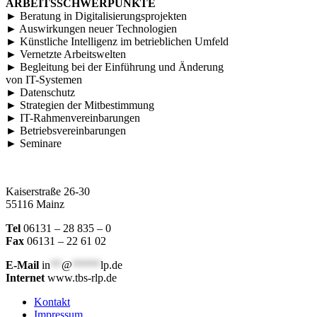
ARBEITSSCHWERPUNKTE
► Beratung in Digitalisierungsprojekten
► Auswirkungen neuer Technologien
► Künstliche Intelligenz im betrieblichen Umfeld
► Vernetzte Arbeitswelten
► Begleitung bei der Einführung und Änderung
von IT-Systemen
► Datenschutz
► Strategien der Mitbestimmung
► IT-Rahmenvereinbarungen
► Betriebsvereinbarungen
► Seminare
Kaiserstraße 26-30
55116 Mainz
Tel
06131 – 28 835 – 0
Fax
06131 – 22 61 02
E-Mail
in
**
@
*****
lp.de
Internet
www.tbs-rlp.de
Kontakt
Impressum