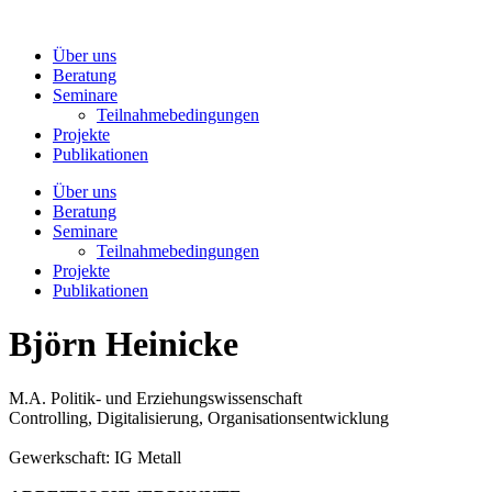
Zum
Inhalt
Über uns
wechseln
Beratung
Seminare
Teilnahmebedingungen
Projekte
Publikationen
Über uns
Beratung
Seminare
Teilnahmebedingungen
Projekte
Publikationen
Björn Heinicke
M.A. Politik- und Erziehungswissenschaft
Controlling, Digitalisierung, Organisationsentwicklung
Gewerkschaft: IG Metall