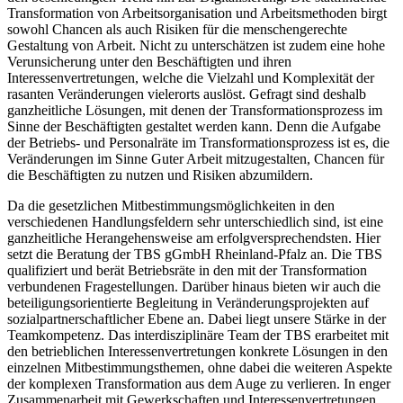
Transformation von Arbeitsorganisation und Arbeitsmethoden birgt
sowohl Chancen als auch Risiken für die menschengerechte
Gestaltung von Arbeit. Nicht zu unterschätzen ist zudem eine hohe
Verunsicherung unter den Beschäftigten und ihren
Interessenvertretungen, welche die Vielzahl und Komplexität der
rasanten Veränderungen vielerorts auslöst. Gefragt sind deshalb
ganzheitliche Lösungen, mit denen der Transformationsprozess im
Sinne der Beschäftigten gestaltet werden kann. Denn die Aufgabe
der Betriebs- und Personalräte im Transformationsprozess ist es, die
Veränderungen im Sinne Guter Arbeit mitzugestalten, Chancen für
die Beschäftigten zu nutzen und Risiken abzumildern.
Da die gesetzlichen Mitbestimmungsmöglichkeiten in den
verschiedenen Handlungsfeldern sehr unterschiedlich sind, ist eine
ganzheitliche Herangehensweise am erfolgversprechendsten. Hier
setzt die Beratung der TBS gGmbH Rheinland-Pfalz an. Die TBS
qualifiziert und berät Betriebsräte in den mit der Transformation
verbundenen Fragestellungen. Darüber hinaus bieten wir auch die
beteiligungsorientierte Begleitung in Veränderungsprojekten auf
sozialpartnerschaftlicher Ebene an. Dabei liegt unsere Stärke in der
Teamkompetenz. Das interdisziplinäre Team der TBS erarbeitet mit
den betrieblichen Interessenvertretungen konkrete Lösungen in den
einzelnen Mitbestimmungsthemen, ohne dabei die weiteren Aspekte
der komplexen Transformation aus dem Auge zu verlieren. In enger
Zusammenarbeit mit Gewerkschaften und Interessenvertretungen